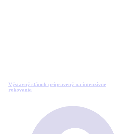
Výstavný stánok pripravený na intenzívne
rokovania