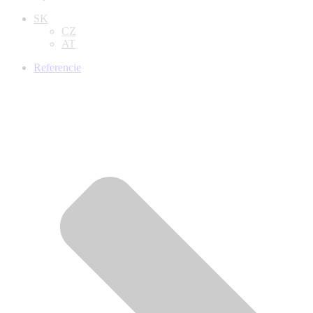
SK
CZ
AT
Referencie