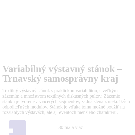
Variabilný výstavný stánok –
Trnavský samosprávny kraj
Textilný výstavný stánok s praktickou variabilitou, s veľkým
zázemím a množstvom textilných diskusných pultov. Zázemie
stánku je tvorené z viacerých segmentov, zadná stena z niekoľkých
odpojiteľných modulov. Stánok je vďaka tomu možné použiť na
rozsiahlych výstavách, ale aj eventoch menšieho charakteru.
30 m2 a viac