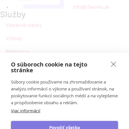
info@t3works.sk
Služby
Výstavné stánky
Výhody
Referencie
O súboroch cookie na tejto
Doplnky
stránke
Kontakt
Súbory cookie používame na zhromažďovanie a
Sledujte nás
analýzu informácií o výkone a používaní stránok, na
poskytovanie funkcií sociálnych médií a na vylepšenie
a prispôsobenie obsahu a reklám.
Produkt od
Viac informácií
© 2023 T3works.sk. Všetky práva vyhradené.
Povoliť všetko