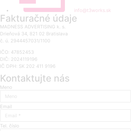
info@t3works.sk
Fakturačné údaje
MADNESS ADVERTISING k. s.
Drieňová 34, 821 02 Bratislava
č. ú. 2944457031/1100
IČO: 47852453
DIČ: 2024119196
IČ DPH: SK 202 411 9196
Kontaktujte nás
Meno
Email
Tel. číslo