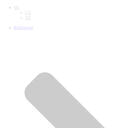
SK
CZ
AT
Referencie