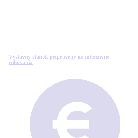
Výstavný stánok pripravený na intenzívne
rokovania