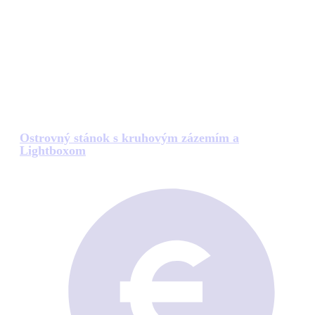
Ostrovný stánok s kruhovým zázemím a
Lightboxom