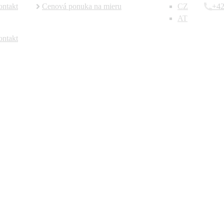
ntakt
Cenová ponuka na mieru
CZ
+42
AT
ntakt