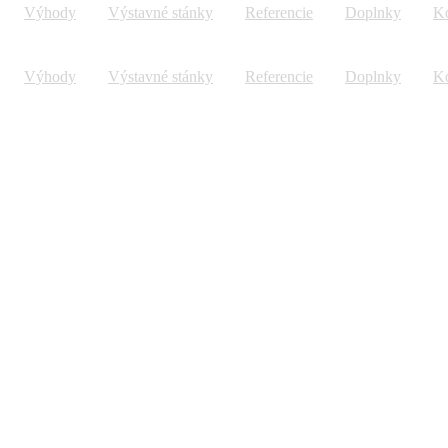
Výhody
Výstavné stánky
Referencie
Doplnky
Ko
Výhody
Výstavné stánky
Referencie
Doplnky
Ko