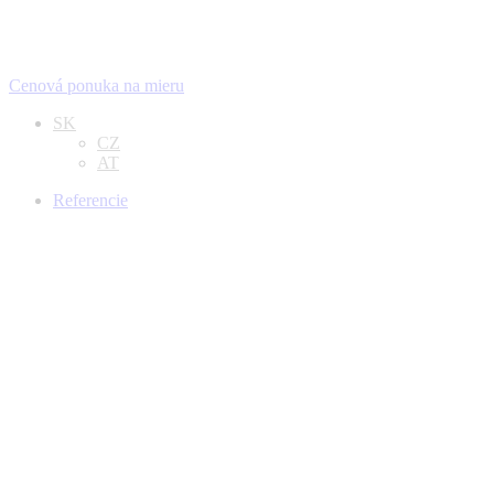
Cenová ponuka na mieru
SK
CZ
AT
Referencie