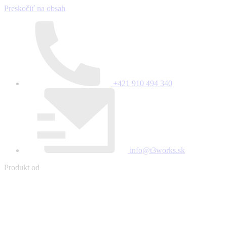
Preskočiť na obsah
+421 910 494 340
info@t3works.sk
Produkt od