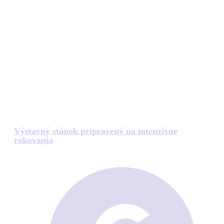
Výstavný stánok pripravený na intenzívne
rokovania