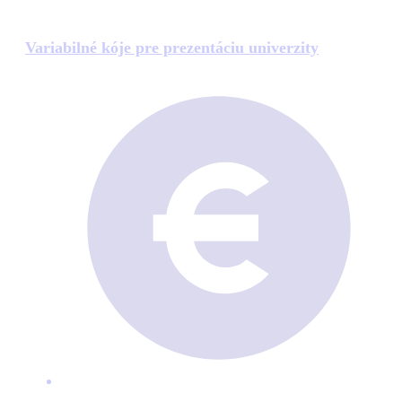
Variabilné kóje pre prezentáciu univerzity