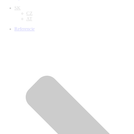
SK
CZ
AT
Referencie