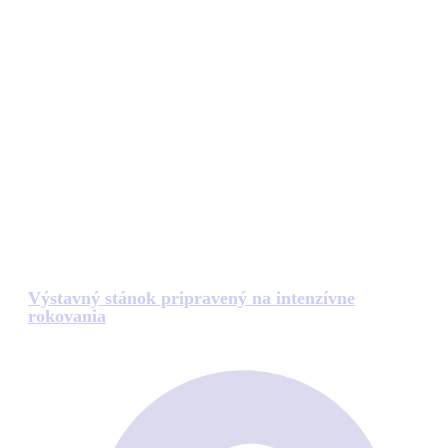
Výstavný stánok pripravený na intenzívne
rokovania